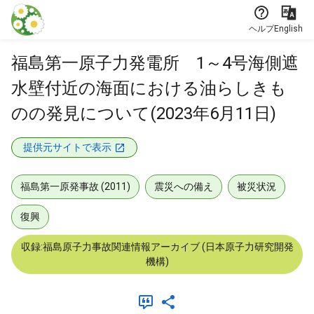
本文に飛ぶ
ヘルプ
English
福島第一原子力発電所 1～4号海側遮
水壁付近の海面における油らしきも
のの発見について(2023年6月11日)
提供元サイトで表示
福島第一原発事故 (2011)
震災への備え
被災状況
復興
収録:福島原子力事故関連情報アーカイブ (日本原子力研究開発
機構)