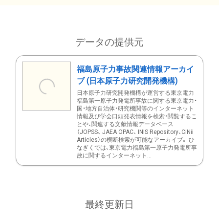
データの提供元
福島原子力事故関連情報アーカイ
ブ (日本原子力研究開発機構)
日本原子力研究開発機構が運営する東京電力
福島第一原子力発電所事故に関する東京電力・
国・地方自治体・研究機関等のインターネット
情報及び学会口頭発表情報を検索・閲覧するこ
とや、関連する文献情報データベース
（JOPSS、 JAEA OPAC、 INIS Repository、CiNii
Articles）の横断検索が可能なアーカイブ。 ひ
なぎくでは、東京電力福島第一原子力発電所事
故に関するインターネット...
最終更新日