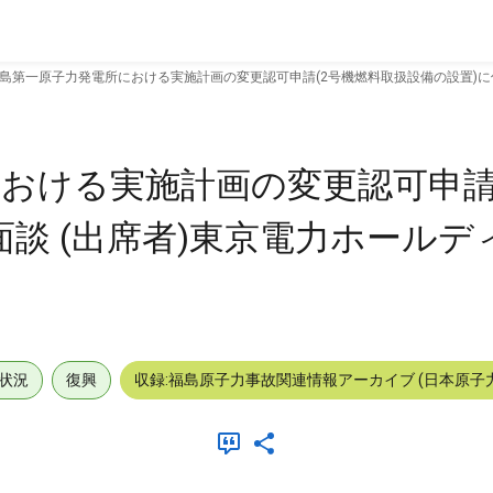
島第一原子力発電所における実施計画の変更認可申請(2号機燃料取扱設備の設置)に係る面談 
おける実施計画の変更認可申請
談 (出席者)東京電力ホールディ
状況
復興
収録:福島原子力事故関連情報アーカイブ (日本原子