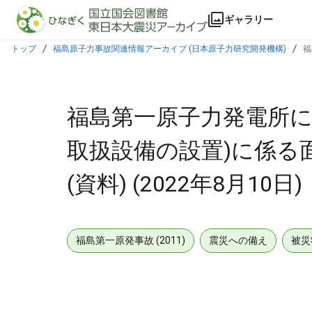
本文に飛ぶ
ギャラリー
トップ
福島原子力事故関連情報アーカイブ (日本原子力研究開発機構)
福
福島第一原子力発電所に
取扱設備の設置)に係る面
(資料) (2022年8月10日)
福島第一原発事故 (2011)
震災への備え
被災