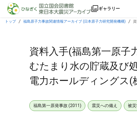
本文に飛ぶ
ギャラリー
トップ
福島原子力事故関連情報アーカイブ (日本原子力研究開発機構)
資
(2022年9月27日)
資料入手(福島第一原子
むたまり水の貯蔵及び処理
電力ホールディングス(株) (
福島第一原発事故 (2011)
震災への備え
被災