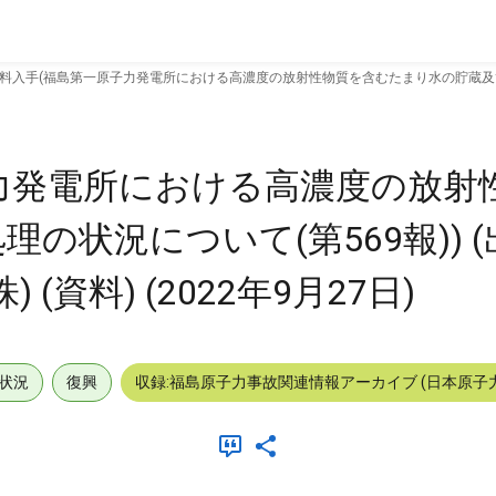
料入手(福島第一原子力発電所における高濃度の放射性物質を含むたまり水の貯蔵及び処理の
力発電所における高濃度の放射
の状況について(第569報)) (
資料) (2022年9月27日)
状況
復興
収録:福島原子力事故関連情報アーカイブ (日本原子