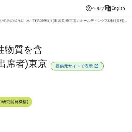
ヘルプ
English
状況について(第569報)) (出席者)東京電力ホールディングス(株) (資料)
性物質を含
出席者)東京
提供元サイトで表示
力研究開発機構)