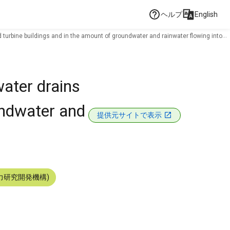
ヘルプ
English
 turbine buildings and in the amount of groundwater and rainwater flowing into
ater drains
undwater and
提供元サイトで表示
力研究開発機構)