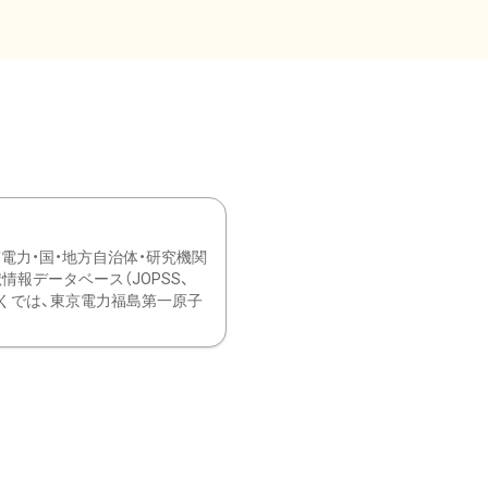
力・国・地方自治体・研究機関
報データベース（JOPSS、
ブ。 ひなぎくでは、東京電力福島第一原子