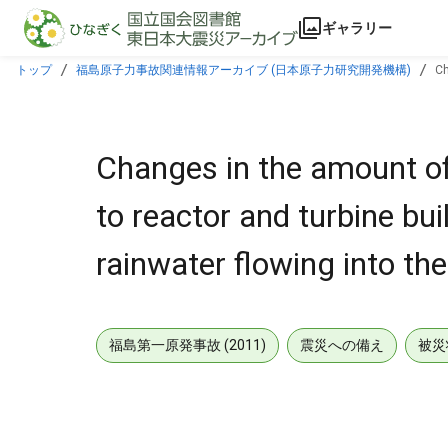
本文に飛ぶ
ギャラリー
トップ
福島原子力事故関連情報アーカイブ (日本原子力研究開発機構)
Ch
the buildings (Apr 18, 2022)
Changes in the amount of
to reactor and turbine bu
rainwater flowing into th
福島第一原発事故 (2011)
震災への備え
被災