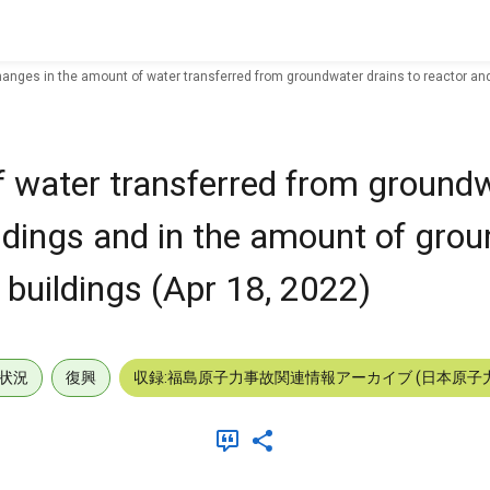
anges in the amount of water transferred from groundwater drains to reactor and
 water transferred from groundw
ildings and in the amount of gro
e buildings (Apr 18, 2022)
状況
復興
収録:福島原子力事故関連情報アーカイブ (日本原子