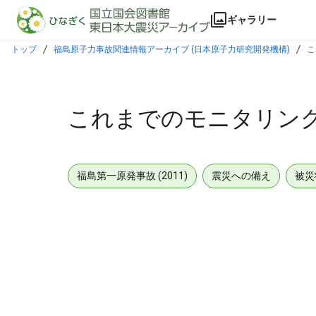
本文に飛ぶ
ギャラリー
トップ
福島原子力事故関連情報アーカイブ (日本原子力研究開発機構)
こ
これまでのモニタリング検査
福島第一原発事故 (2011)
震災への備え
被災
メタデータ