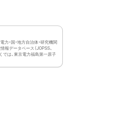
力・国・地方自治体・研究機関
報データベース（JOPSS、
ブ。 ひなぎくでは、東京電力福島第一原子