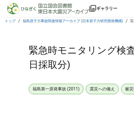
本文に飛ぶ
ギャラリー
トップ
福島原子力事故関連情報アーカイブ (日本原子力研究開発機構)
緊
緊急時モニタリング検査結果
日採取分)
福島第一原発事故 (2011)
震災への備え
被災