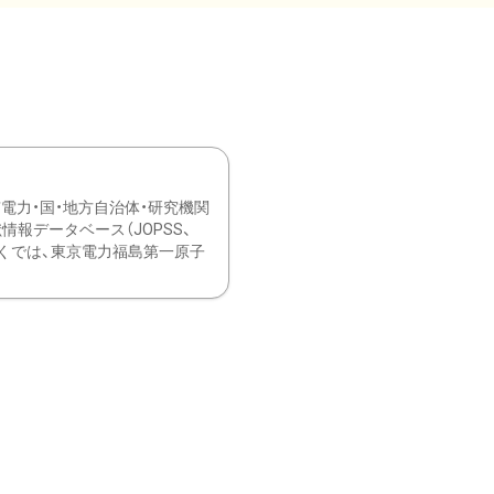
力・国・地方自治体・研究機関
報データベース（JOPSS、
ブ。 ひなぎくでは、東京電力福島第一原子