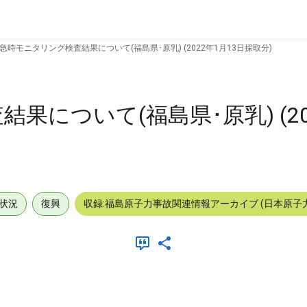
急時モニタリング検査結果について(福島県･原乳) (2022年1月13日採取分)
について(福島県･原乳) (20
状況
復興
収録:福島原子力事故関連情報アーカイブ (日本原子