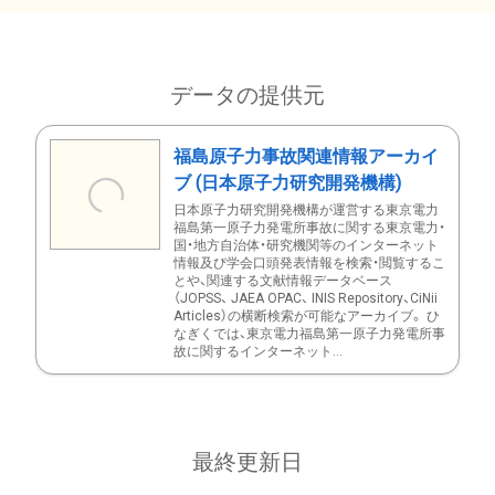
データの提供元
福島原子力事故関連情報アーカイ
ブ (日本原子力研究開発機構)
日本原子力研究開発機構が運営する東京電力
福島第一原子力発電所事故に関する東京電力・
国・地方自治体・研究機関等のインターネット
情報及び学会口頭発表情報を検索・閲覧するこ
とや、関連する文献情報データベース
（JOPSS、 JAEA OPAC、 INIS Repository、CiNii
Articles）の横断検索が可能なアーカイブ。 ひ
なぎくでは、東京電力福島第一原子力発電所事
故に関するインターネット...
最終更新日