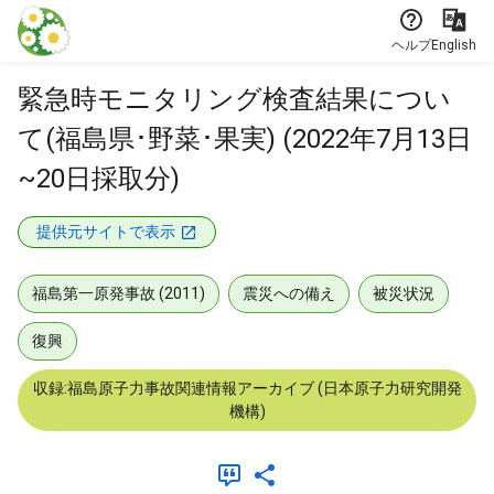
本文に飛ぶ
ヘルプ
English
緊急時モニタリング検査結果につい
て(福島県･野菜･果実) (2022年7月13日
~20日採取分)
提供元サイトで表示
福島第一原発事故 (2011)
震災への備え
被災状況
復興
収録:福島原子力事故関連情報アーカイブ (日本原子力研究開発
機構)