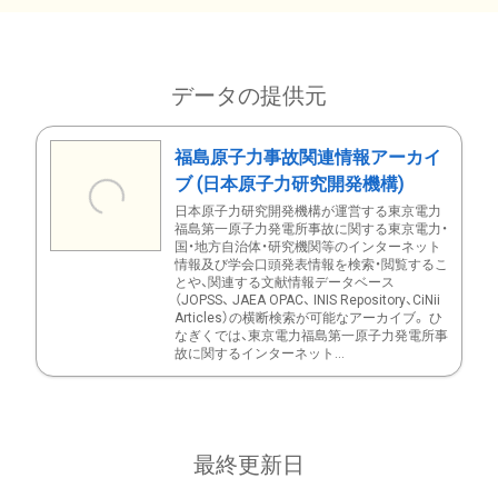
データの提供元
福島原子力事故関連情報アーカイ
ブ (日本原子力研究開発機構)
日本原子力研究開発機構が運営する東京電力
福島第一原子力発電所事故に関する東京電力・
国・地方自治体・研究機関等のインターネット
情報及び学会口頭発表情報を検索・閲覧するこ
とや、関連する文献情報データベース
（JOPSS、 JAEA OPAC、 INIS Repository、CiNii
Articles）の横断検索が可能なアーカイブ。 ひ
なぎくでは、東京電力福島第一原子力発電所事
故に関するインターネット...
最終更新日