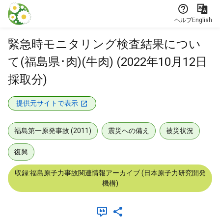
本文に飛ぶ
ヘルプ
English
緊急時モニタリング検査結果につい
て(福島県･肉)(牛肉) (2022年10月12日
採取分)
提供元サイトで表示
福島第一原発事故 (2011)
震災への備え
被災状況
復興
収録:福島原子力事故関連情報アーカイブ (日本原子力研究開発
機構)