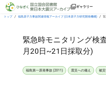
本文に飛ぶ
ギャラリー
トップ
福島原子力事故関連情報アーカイブ (日本原子力研究開発機構)
緊
緊急時モニタリング検査結果
月20日~21日採取分)
福島第一原発事故 (2011)
震災への備え
被災