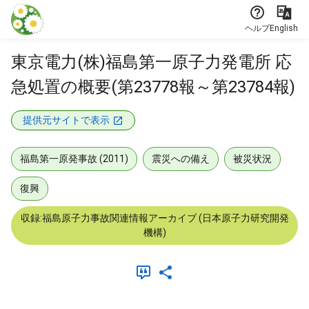
本文に飛ぶ
ヘルプ
English
東京電力(株)福島第一原子力発電所 応
急処置の概要(第23778報～第23784報)
提供元サイトで表示
福島第一原発事故 (2011)
震災への備え
被災状況
復興
収録:福島原子力事故関連情報アーカイブ (日本原子力研究開発
機構)