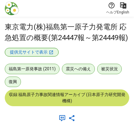
本文に飛ぶ
ヘルプ
English
東京電力(株)福島第一原子力発電所 応
急処置の概要(第24447報～第24449報)
提供元サイトで表示
福島第一原発事故 (2011)
震災への備え
被災状況
復興
収録:福島原子力事故関連情報アーカイブ (日本原子力研究開発
機構)