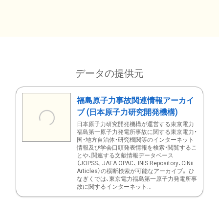
データの提供元
福島原子力事故関連情報アーカイ
ブ (日本原子力研究開発機構)
日本原子力研究開発機構が運営する東京電力
福島第一原子力発電所事故に関する東京電力・
国・地方自治体・研究機関等のインターネット
情報及び学会口頭発表情報を検索・閲覧するこ
とや、関連する文献情報データベース
（JOPSS、 JAEA OPAC、 INIS Repository、CiNii
Articles）の横断検索が可能なアーカイブ。 ひ
なぎくでは、東京電力福島第一原子力発電所事
故に関するインターネット...