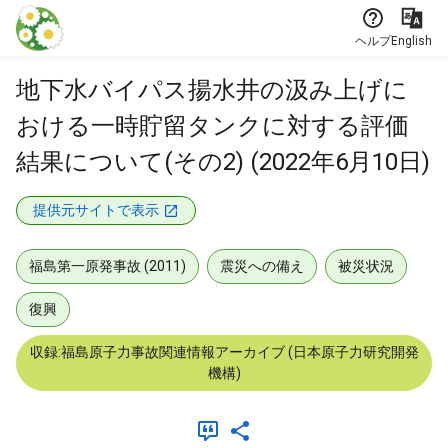
本文に飛ぶ
ヘルプ
English
地下水バイパス揚水井の汲み上げに
おける一時貯留タンクに対する評価
結果について(その2) (2022年6月10日)
提供元サイトで表示
福島第一原発事故 (2011)
震災への備え
被災状況
復興
収録:福島原子力事故関連情報アーカイブ (日本原子力研究開発
機構)