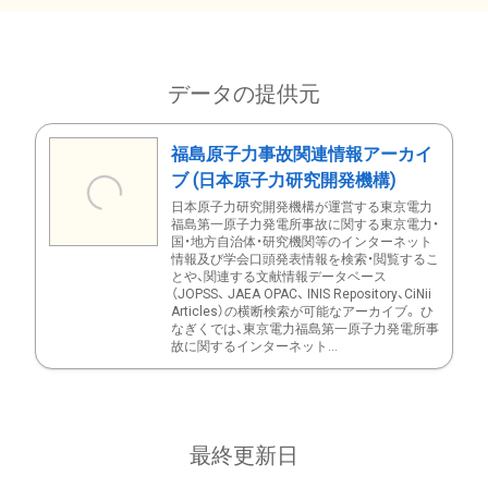
データの提供元
福島原子力事故関連情報アーカイ
ブ (日本原子力研究開発機構)
日本原子力研究開発機構が運営する東京電力
福島第一原子力発電所事故に関する東京電力・
国・地方自治体・研究機関等のインターネット
情報及び学会口頭発表情報を検索・閲覧するこ
とや、関連する文献情報データベース
（JOPSS、 JAEA OPAC、 INIS Repository、CiNii
Articles）の横断検索が可能なアーカイブ。 ひ
なぎくでは、東京電力福島第一原子力発電所事
故に関するインターネット...
最終更新日