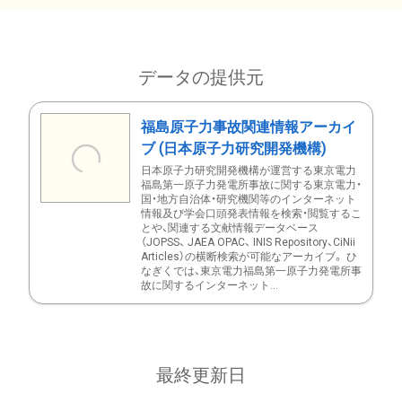
データの提供元
福島原子力事故関連情報アーカイ
ブ (日本原子力研究開発機構)
日本原子力研究開発機構が運営する東京電力
福島第一原子力発電所事故に関する東京電力・
国・地方自治体・研究機関等のインターネット
情報及び学会口頭発表情報を検索・閲覧するこ
とや、関連する文献情報データベース
（JOPSS、 JAEA OPAC、 INIS Repository、CiNii
Articles）の横断検索が可能なアーカイブ。 ひ
なぎくでは、東京電力福島第一原子力発電所事
故に関するインターネット...
最終更新日