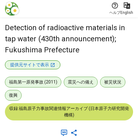
本文に飛ぶ
ヘルプ
English
Detection of radioactive materials in
tap water (430th announcement);
Fukushima Prefecture
提供元サイトで表示
福島第一原発事故 (2011)
震災への備え
被災状況
復興
収録:福島原子力事故関連情報アーカイブ (日本原子力研究開発
機構)