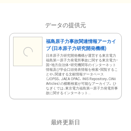
データの提供元
福島原子力事故関連情報アーカイ
ブ (日本原子力研究開発機構)
日本原子力研究開発機構が運営する東京電力
福島第一原子力発電所事故に関する東京電力・
国・地方自治体・研究機関等のインターネット
情報及び学会口頭発表情報を検索・閲覧するこ
とや、関連する文献情報データベース
（JOPSS、 JAEA OPAC、 INIS Repository、CiNii
Articles）の横断検索が可能なアーカイブ。 ひ
なぎくでは、東京電力福島第一原子力発電所事
故に関するインターネット...
最終更新日