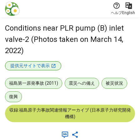
本文に飛ぶ
ヘルプ
English
Conditions near PLR pump (B) inlet
valve-2 (Photos taken on March 14,
2022)
提供元サイトで表示
福島第一原発事故 (2011)
震災への備え
被災状況
復興
収録:福島原子力事故関連情報アーカイブ (日本原子力研究開発
機構)