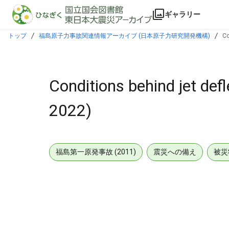
本文に飛ぶ
ギャラリー
トップ
福島原子力事故関連情報アーカイブ (日本原子力研究開発機構)
Co
Conditions behind jet def
2022)
福島第一原発事故 (2011)
震災への備え
被災