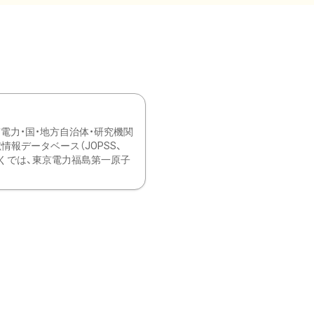
力・国・地方自治体・研究機関
報データベース（JOPSS、
ブ。 ひなぎくでは、東京電力福島第一原子