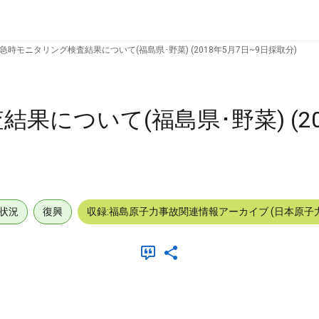
急時モニタリング検査結果について(福島県･野菜) (2018年5月7日~9日採取分)
について(福島県･野菜) (20
状況
復興
収録:福島原子力事故関連情報アーカイブ (日本原子