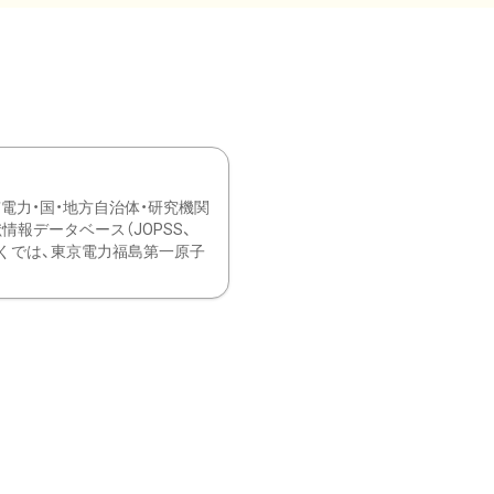
力・国・地方自治体・研究機関
報データベース（JOPSS、
ブ。 ひなぎくでは、東京電力福島第一原子