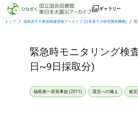
本文に飛ぶ
ギャラリー
トップ
福島原子力事故関連情報アーカイブ (日本原子力研究開発機構)
緊
緊急時モニタリング検査結果
日~9日採取分)
福島第一原発事故 (2011)
震災への備え
被災