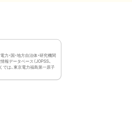
力・国・地方自治体・研究機関
報データベース（JOPSS、
ブ。 ひなぎくでは、東京電力福島第一原子