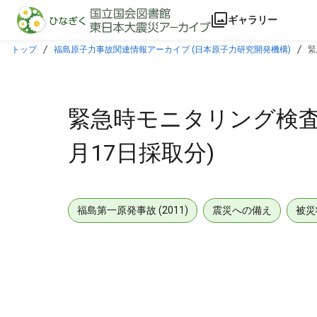
本文に飛ぶ
ギャラリー
トップ
福島原子力事故関連情報アーカイブ (日本原子力研究開発機構)
緊
緊急時モニタリング検査結果
月17日採取分)
福島第一原発事故 (2011)
震災への備え
被災