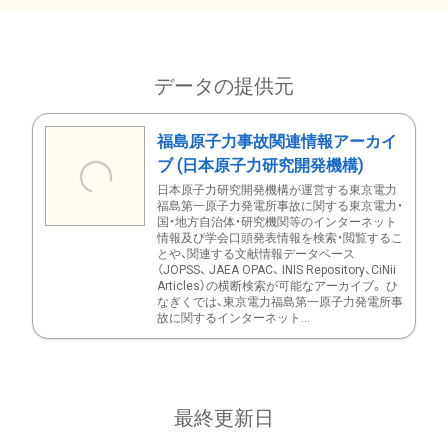
データの提供元
福島原子力事故関連情報アーカイ
ブ (日本原子力研究開発機構)
日本原子力研究開発機構が運営する東京電力
福島第一原子力発電所事故に関する東京電力・
国・地方自治体・研究機関等のインターネット
情報及び学会口頭発表情報を検索・閲覧するこ
とや、関連する文献情報データベース
（JOPSS、 JAEA OPAC、 INIS Repository、CiNii
Articles）の横断検索が可能なアーカイブ。 ひ
なぎくでは、東京電力福島第一原子力発電所事
故に関するインターネット...
最終更新日