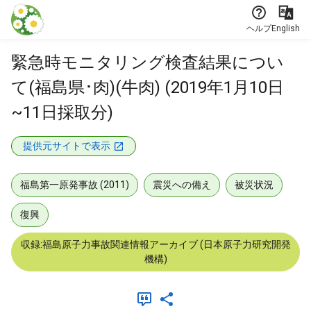
本文に飛ぶ
ヘルプ
English
緊急時モニタリング検査結果につい
て(福島県･肉)(牛肉) (2019年1月10日
~11日採取分)
提供元サイトで表示
福島第一原発事故 (2011)
震災への備え
被災状況
復興
収録:福島原子力事故関連情報アーカイブ (日本原子力研究開発
機構)