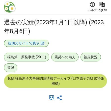
本文に飛ぶ
ヘルプ
English
過去の実績(2023年1月1日以降) (2023
年8月6日)
提供元サイトで表示
福島第一原発事故 (2011)
震災への備え
被災状況
復興
収録:福島原子力事故関連情報アーカイブ (日本原子力研究開発
機構)