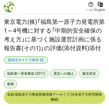
本文に飛ぶ
ヘルプ
English
東京電力(株)「福島第一原子力発電所第
1～4号機に対する「中期的安全確保の
考え方」に基づく施設運営計画に係る
報告書(その1)」の評価(添付資料)添付
提供元サイトで表示
福島第一原発事故 (2011)
震災への備え
被災状況
復興
収録:福島原子力事故関連情報アーカイブ (日本原子力研究開発
機構)