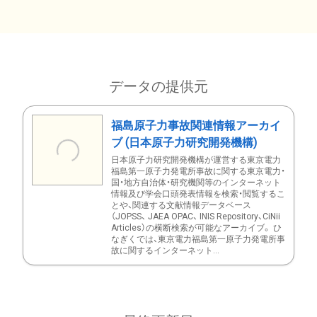
データの提供元
福島原子力事故関連情報アーカイ
ブ (日本原子力研究開発機構)
日本原子力研究開発機構が運営する東京電力
福島第一原子力発電所事故に関する東京電力・
国・地方自治体・研究機関等のインターネット
情報及び学会口頭発表情報を検索・閲覧するこ
とや、関連する文献情報データベース
（JOPSS、 JAEA OPAC、 INIS Repository、CiNii
Articles）の横断検索が可能なアーカイブ。 ひ
なぎくでは、東京電力福島第一原子力発電所事
故に関するインターネット...