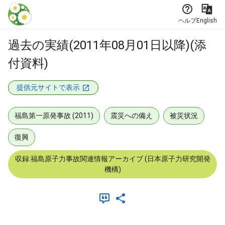
本文に飛ぶ
ヘルプ
English
過去の実績(2011年08月01日以降)(添
付資料)
提供元サイトで表示
福島第一原発事故 (2011)
震災への備え
被災状況
復興
収録:福島原子力事故関連情報アーカイブ (日本原子力研究開発
機構)