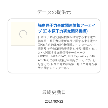
データの提供元
福島原子力事故関連情報アーカイ
ブ (日本原子力研究開発機構)
日本原子力研究開発機構が運営する東京電力
福島第一原子力発電所事故に関する東京電力・
国・地方自治体・研究機関等のインターネット
情報及び学会口頭発表情報を検索・閲覧するこ
とや、関連する文献情報データベース
（JOPSS、 JAEA OPAC、 INIS Repository、CiNii
Articles）の横断検索が可能なアーカイブ。 ひ
なぎくでは、東京電力福島第一原子力発電所事
故に関するインターネット...
最終更新日
2021/03/22