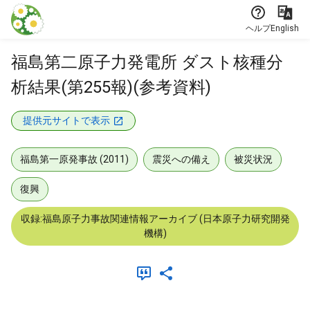
本文に飛ぶ
ヘルプ
English
福島第二原子力発電所 ダスト核種分
析結果(第255報)(参考資料)
提供元サイトで表示
福島第一原発事故 (2011)
震災への備え
被災状況
復興
収録:福島原子力事故関連情報アーカイブ (日本原子力研究開発
機構)