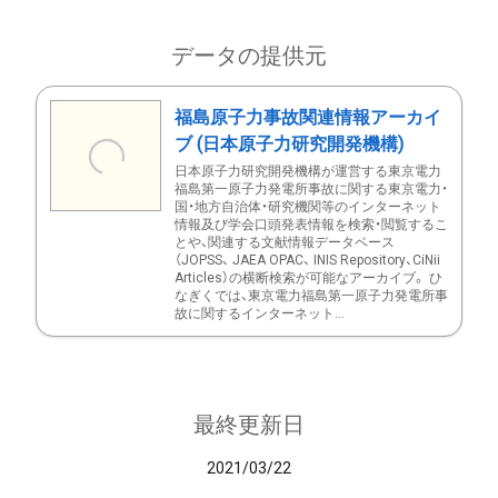
データの提供元
福島原子力事故関連情報アーカイ
ブ (日本原子力研究開発機構)
日本原子力研究開発機構が運営する東京電力
福島第一原子力発電所事故に関する東京電力・
国・地方自治体・研究機関等のインターネット
情報及び学会口頭発表情報を検索・閲覧するこ
とや、関連する文献情報データベース
（JOPSS、 JAEA OPAC、 INIS Repository、CiNii
Articles）の横断検索が可能なアーカイブ。 ひ
なぎくでは、東京電力福島第一原子力発電所事
故に関するインターネット...
最終更新日
2021/03/22