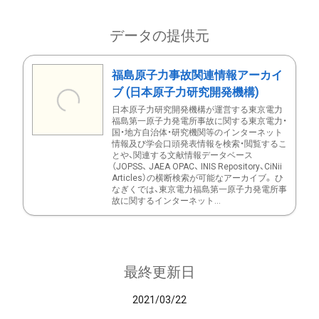
データの提供元
福島原子力事故関連情報アーカイ
ブ (日本原子力研究開発機構)
日本原子力研究開発機構が運営する東京電力
福島第一原子力発電所事故に関する東京電力・
国・地方自治体・研究機関等のインターネット
情報及び学会口頭発表情報を検索・閲覧するこ
とや、関連する文献情報データベース
（JOPSS、 JAEA OPAC、 INIS Repository、CiNii
Articles）の横断検索が可能なアーカイブ。 ひ
なぎくでは、東京電力福島第一原子力発電所事
故に関するインターネット...
最終更新日
2021/03/22