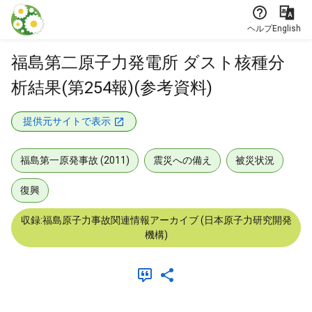
本文に飛ぶ
ヘルプ
English
福島第二原子力発電所 ダスト核種分
析結果(第254報)(参考資料)
提供元サイトで表示
福島第一原発事故 (2011)
震災への備え
被災状況
復興
収録:福島原子力事故関連情報アーカイブ (日本原子力研究開発
機構)