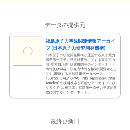
データの提供元
福島原子力事故関連情報アーカイ
ブ (日本原子力研究開発機構)
日本原子力研究開発機構が運営する東京電力
福島第一原子力発電所事故に関する東京電力・
国・地方自治体・研究機関等のインターネット
情報及び学会口頭発表情報を検索・閲覧するこ
とや、関連する文献情報データベース
（JOPSS、 JAEA OPAC、 INIS Repository、CiNii
Articles）の横断検索が可能なアーカイブ。 ひ
なぎくでは、東京電力福島第一原子力発電所事
故に関するインターネット...
最終更新日