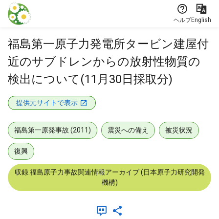
本文に飛ぶ
ヘルプ
English
福島第一原子力発電所タービン建屋付
近のサブドレンからの放射性物質の
検出について(11月30日採取分)
提供元サイトで表示
福島第一原発事故 (2011)
震災への備え
被災状況
復興
収録:福島原子力事故関連情報アーカイブ (日本原子力研究開発
機構)