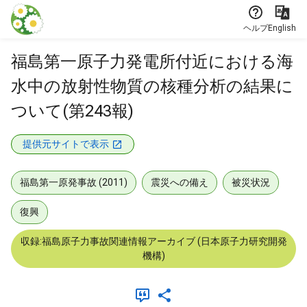
本文に飛ぶ
ヘルプ
English
福島第一原子力発電所付近における海
水中の放射性物質の核種分析の結果に
ついて(第243報)
提供元サイトで表示
福島第一原発事故 (2011)
震災への備え
被災状況
復興
収録:福島原子力事故関連情報アーカイブ (日本原子力研究開発
機構)