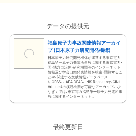
データの提供元
福島原子力事故関連情報アーカイ
ブ (日本原子力研究開発機構)
日本原子力研究開発機構が運営する東京電力
福島第一原子力発電所事故に関する東京電力・
国・地方自治体・研究機関等のインターネット
情報及び学会口頭発表情報を検索・閲覧するこ
とや、関連する文献情報データベース
（JOPSS、 JAEA OPAC、 INIS Repository、CiNii
Articles）の横断検索が可能なアーカイブ。 ひ
なぎくでは、東京電力福島第一原子力発電所事
故に関するインターネット...
最終更新日