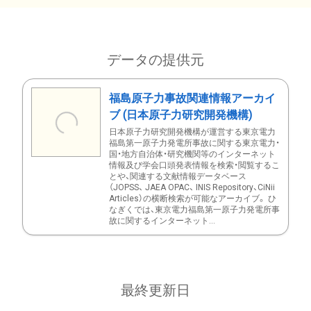
データの提供元
福島原子力事故関連情報アーカイ
ブ (日本原子力研究開発機構)
日本原子力研究開発機構が運営する東京電力
福島第一原子力発電所事故に関する東京電力・
国・地方自治体・研究機関等のインターネット
情報及び学会口頭発表情報を検索・閲覧するこ
とや、関連する文献情報データベース
（JOPSS、 JAEA OPAC、 INIS Repository、CiNii
Articles）の横断検索が可能なアーカイブ。 ひ
なぎくでは、東京電力福島第一原子力発電所事
故に関するインターネット...
最終更新日