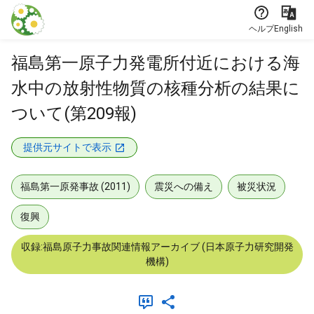
本文に飛ぶ
ヘルプ
English
福島第一原子力発電所付近における海
水中の放射性物質の核種分析の結果に
ついて(第209報)
提供元サイトで表示
福島第一原発事故 (2011)
震災への備え
被災状況
復興
収録:福島原子力事故関連情報アーカイブ (日本原子力研究開発
機構)