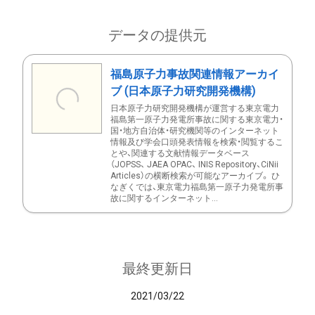
データの提供元
福島原子力事故関連情報アーカイ
ブ (日本原子力研究開発機構)
日本原子力研究開発機構が運営する東京電力
福島第一原子力発電所事故に関する東京電力・
国・地方自治体・研究機関等のインターネット
情報及び学会口頭発表情報を検索・閲覧するこ
とや、関連する文献情報データベース
（JOPSS、 JAEA OPAC、 INIS Repository、CiNii
Articles）の横断検索が可能なアーカイブ。 ひ
なぎくでは、東京電力福島第一原子力発電所事
故に関するインターネット...
最終更新日
2021/03/22