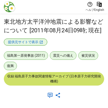
本文に飛ぶ
ヘルプ
English
東北地方太平洋沖地震による影響など
について [2011年08月24日09時; 現在]
提供元サイトで表示
福島第一原発事故 (2011)
震災への備え
被災状況
復興
収録:福島原子力事故関連情報アーカイブ (日本原子力研究開発
機構)