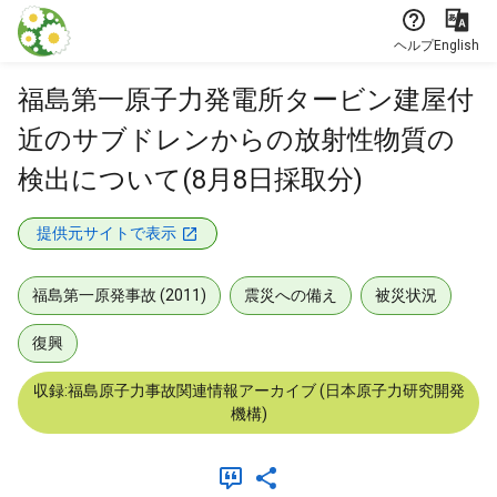
本文に飛ぶ
ヘルプ
English
福島第一原子力発電所タービン建屋付
近のサブドレンからの放射性物質の
検出について(8月8日採取分)
提供元サイトで表示
福島第一原発事故 (2011)
震災への備え
被災状況
復興
収録:福島原子力事故関連情報アーカイブ (日本原子力研究開発
機構)