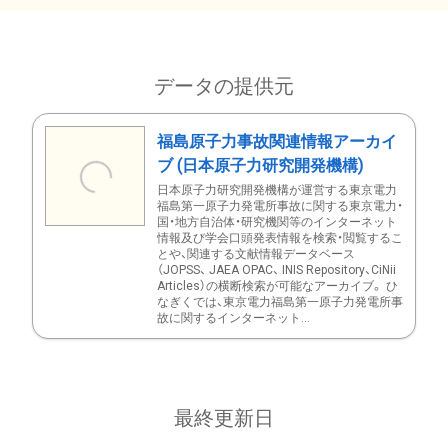
データの提供元
福島原子力事故関連情報アーカイ
ブ (日本原子力研究開発機構)
日本原子力研究開発機構が運営する東京電力
福島第一原子力発電所事故に関する東京電力・
国・地方自治体・研究機関等のインターネット
情報及び学会口頭発表情報を検索・閲覧するこ
とや、関連する文献情報データベース
（JOPSS、 JAEA OPAC、 INIS Repository、CiNii
Articles）の横断検索が可能なアーカイブ。 ひ
なぎくでは、東京電力福島第一原子力発電所事
故に関するインターネット...
最終更新日