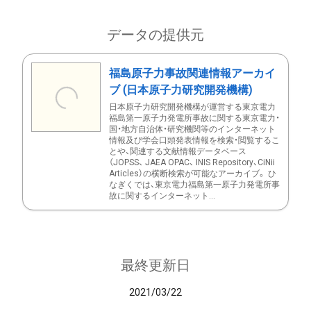
データの提供元
福島原子力事故関連情報アーカイ
ブ (日本原子力研究開発機構)
日本原子力研究開発機構が運営する東京電力
福島第一原子力発電所事故に関する東京電力・
国・地方自治体・研究機関等のインターネット
情報及び学会口頭発表情報を検索・閲覧するこ
とや、関連する文献情報データベース
（JOPSS、 JAEA OPAC、 INIS Repository、CiNii
Articles）の横断検索が可能なアーカイブ。 ひ
なぎくでは、東京電力福島第一原子力発電所事
故に関するインターネット...
最終更新日
2021/03/22