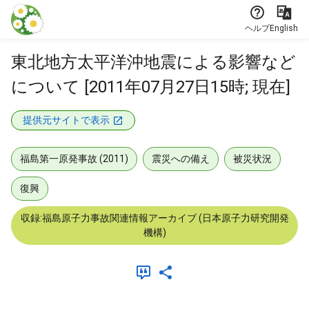
本文に飛ぶ
ヘルプ
English
東北地方太平洋沖地震による影響など
について [2011年07月27日15時; 現在]
提供元サイトで表示
福島第一原発事故 (2011)
震災への備え
被災状況
復興
収録:福島原子力事故関連情報アーカイブ (日本原子力研究開発
機構)