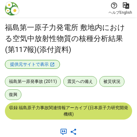
本文に飛ぶ
ヘルプ
English
福島第一原子力発電所 敷地内におけ
る空気中放射性物質の核種分析結果
(第117報)(添付資料)
提供元サイトで表示
福島第一原発事故 (2011)
震災への備え
被災状況
復興
収録:福島原子力事故関連情報アーカイブ (日本原子力研究開発
機構)