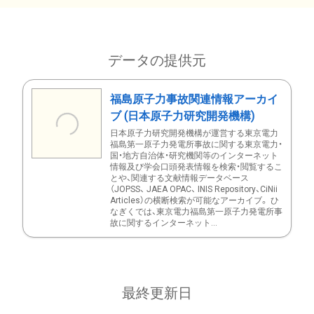
データの提供元
福島原子力事故関連情報アーカイ
ブ (日本原子力研究開発機構)
日本原子力研究開発機構が運営する東京電力
福島第一原子力発電所事故に関する東京電力・
国・地方自治体・研究機関等のインターネット
情報及び学会口頭発表情報を検索・閲覧するこ
とや、関連する文献情報データベース
（JOPSS、 JAEA OPAC、 INIS Repository、CiNii
Articles）の横断検索が可能なアーカイブ。 ひ
なぎくでは、東京電力福島第一原子力発電所事
故に関するインターネット...
最終更新日