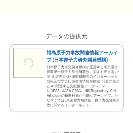
データの提供元
福島原子力事故関連情報アーカイ
ブ (日本原子力研究開発機構)
日本原子力研究開発機構が運営する東京電力
福島第一原子力発電所事故に関する東京電力・
国・地方自治体・研究機関等のインターネット
情報及び学会口頭発表情報を検索・閲覧するこ
とや、関連する文献情報データベース
（JOPSS、 JAEA OPAC、 INIS Repository、CiNii
Articles）の横断検索が可能なアーカイブ。 ひ
なぎくでは、東京電力福島第一原子力発電所事
故に関するインターネット...