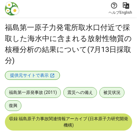
本文に飛ぶ
ヘルプ
English
福島第一原子力発電所取水口付近で採
取した海水中に含まれる放射性物質の
核種分析の結果について(7月13日採取
分)
提供元サイトで表示
福島第一原発事故 (2011)
震災への備え
被災状況
復興
収録:福島原子力事故関連情報アーカイブ (日本原子力研究開発
機構)