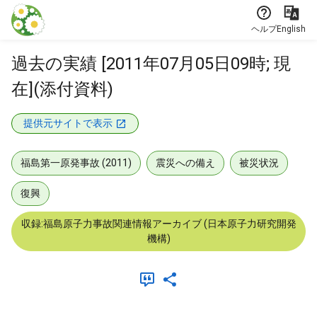
本文に飛ぶ
ヘルプ
English
過去の実績 [2011年07月05日09時; 現
在](添付資料)
提供元サイトで表示
福島第一原発事故 (2011)
震災への備え
被災状況
復興
収録:福島原子力事故関連情報アーカイブ (日本原子力研究開発
機構)