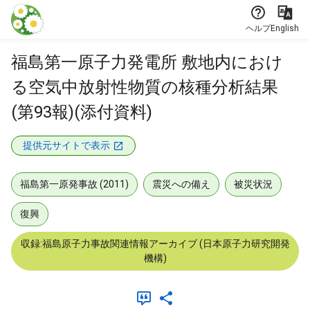
本文に飛ぶ
ヘルプ
English
福島第一原子力発電所 敷地内におけ
る空気中放射性物質の核種分析結果
(第93報)(添付資料)
提供元サイトで表示
福島第一原発事故 (2011)
震災への備え
被災状況
復興
収録:福島原子力事故関連情報アーカイブ (日本原子力研究開発
機構)