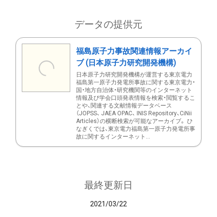
データの提供元
福島原子力事故関連情報アーカイ
ブ (日本原子力研究開発機構)
日本原子力研究開発機構が運営する東京電力
福島第一原子力発電所事故に関する東京電力・
国・地方自治体・研究機関等のインターネット
情報及び学会口頭発表情報を検索・閲覧するこ
とや、関連する文献情報データベース
（JOPSS、 JAEA OPAC、 INIS Repository、CiNii
Articles）の横断検索が可能なアーカイブ。 ひ
なぎくでは、東京電力福島第一原子力発電所事
故に関するインターネット...
最終更新日
2021/03/22