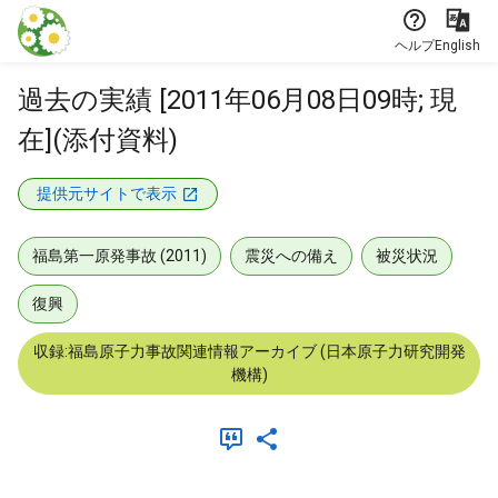
本文に飛ぶ
ヘルプ
English
過去の実績 [2011年06月08日09時; 現
在](添付資料)
提供元サイトで表示
福島第一原発事故 (2011)
震災への備え
被災状況
復興
収録:福島原子力事故関連情報アーカイブ (日本原子力研究開発
機構)