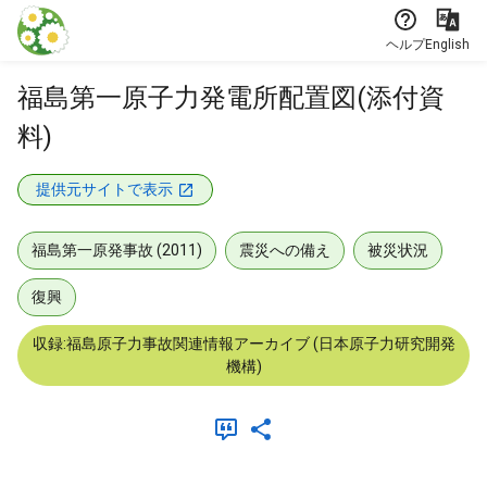
本文に飛ぶ
ヘルプ
English
福島第一原子力発電所配置図(添付資
料)
提供元サイトで表示
福島第一原発事故 (2011)
震災への備え
被災状況
復興
収録:福島原子力事故関連情報アーカイブ (日本原子力研究開発
機構)