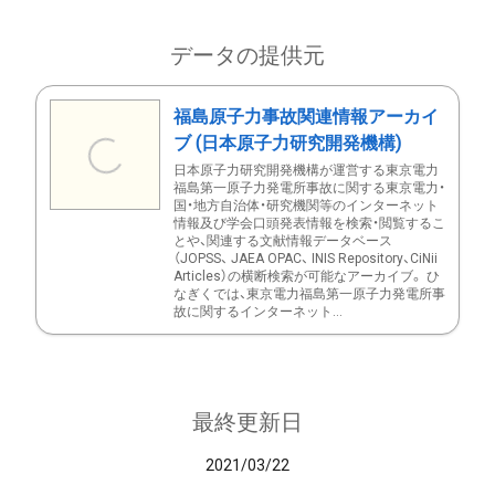
データの提供元
福島原子力事故関連情報アーカイ
ブ (日本原子力研究開発機構)
日本原子力研究開発機構が運営する東京電力
福島第一原子力発電所事故に関する東京電力・
国・地方自治体・研究機関等のインターネット
情報及び学会口頭発表情報を検索・閲覧するこ
とや、関連する文献情報データベース
（JOPSS、 JAEA OPAC、 INIS Repository、CiNii
Articles）の横断検索が可能なアーカイブ。 ひ
なぎくでは、東京電力福島第一原子力発電所事
故に関するインターネット...
最終更新日
2021/03/22