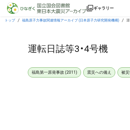
本文に飛ぶ
ギャラリー
トップ
福島原子力事故関連情報アーカイブ (日本原子力研究開発機構)
運
運転日誌等3・4号機
福島第一原発事故 (2011)
震災への備え
被災
メタデータ