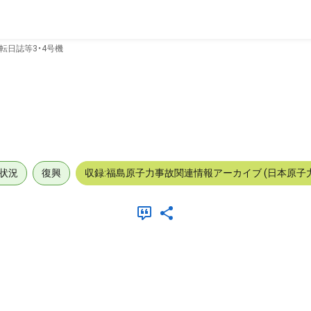
転日誌等3・4号機
状況
復興
収録:福島原子力事故関連情報アーカイブ (日本原子