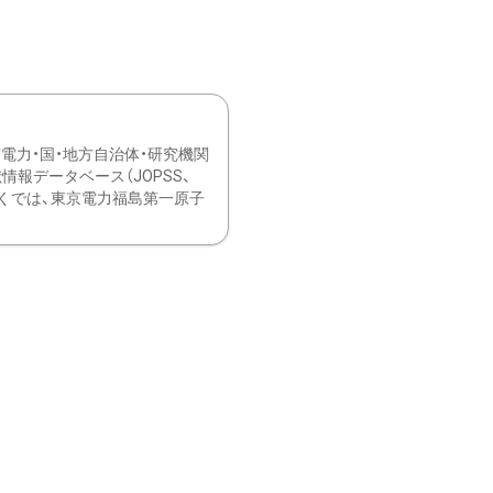
力・国・地方自治体・研究機関
報データベース（JOPSS、
ブ。 ひなぎくでは、東京電力福島第一原子