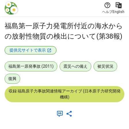
本文に飛ぶ
ヘルプ
English
福島第一原子力発電所付近の海水から
の放射性物質の検出について(第38報)
提供元サイトで表示
福島第一原発事故 (2011)
震災への備え
被災状況
復興
収録:福島原子力事故関連情報アーカイブ (日本原子力研究開発
機構)