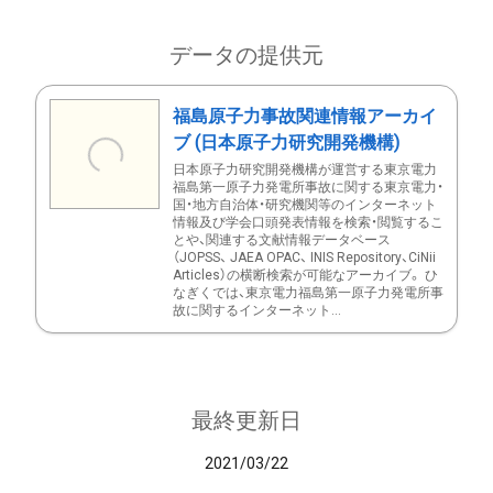
データの提供元
福島原子力事故関連情報アーカイ
ブ (日本原子力研究開発機構)
日本原子力研究開発機構が運営する東京電力
福島第一原子力発電所事故に関する東京電力・
国・地方自治体・研究機関等のインターネット
情報及び学会口頭発表情報を検索・閲覧するこ
とや、関連する文献情報データベース
（JOPSS、 JAEA OPAC、 INIS Repository、CiNii
Articles）の横断検索が可能なアーカイブ。 ひ
なぎくでは、東京電力福島第一原子力発電所事
故に関するインターネット...
最終更新日
2021/03/22