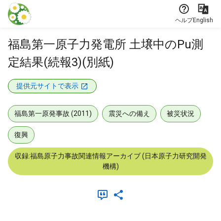
本文に飛ぶ
ヘルプ
English
福島第一原子力発電所 土壌中のPu測
定結果(続報3)(別紙)
提供元サイトで表示
福島第一原発事故 (2011)
震災への備え
被災状況
復興
収録:福島原子力事故関連情報アーカイブ (日本原子力研究開発
機構)