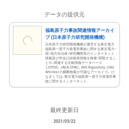
データの提供元
福島原子力事故関連情報アーカイ
ブ (日本原子力研究開発機構)
日本原子力研究開発機構が運営する東京電力
福島第一原子力発電所事故に関する東京電力・
国・地方自治体・研究機関等のインターネット
情報及び学会口頭発表情報を検索・閲覧するこ
とや、関連する文献情報データベース
（JOPSS、 JAEA OPAC、 INIS Repository、CiNii
Articles）の横断検索が可能なアーカイブ。 ひ
なぎくでは、東京電力福島第一原子力発電所事
故に関するインターネット...
最終更新日
2021/03/22