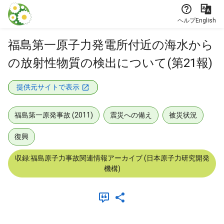
本文に飛ぶ
ヘルプ
English
福島第一原子力発電所付近の海水から
の放射性物質の検出について(第21報)
提供元サイトで表示
福島第一原発事故 (2011)
震災への備え
被災状況
復興
収録:福島原子力事故関連情報アーカイブ (日本原子力研究開発
機構)