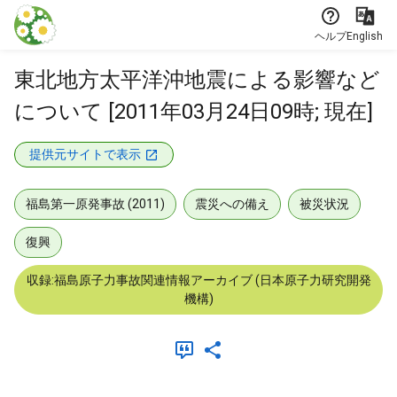
本文に飛ぶ
ヘルプ
English
東北地方太平洋沖地震による影響など
について [2011年03月24日09時; 現在]
提供元サイトで表示
福島第一原発事故 (2011)
震災への備え
被災状況
復興
収録:福島原子力事故関連情報アーカイブ (日本原子力研究開発
機構)