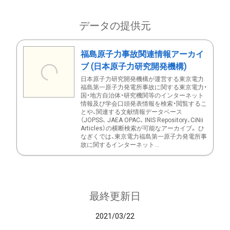
データの提供元
福島原子力事故関連情報アーカイ
ブ (日本原子力研究開発機構)
日本原子力研究開発機構が運営する東京電力
福島第一原子力発電所事故に関する東京電力・
国・地方自治体・研究機関等のインターネット
情報及び学会口頭発表情報を検索・閲覧するこ
とや、関連する文献情報データベース
（JOPSS、 JAEA OPAC、 INIS Repository、CiNii
Articles）の横断検索が可能なアーカイブ。 ひ
なぎくでは、東京電力福島第一原子力発電所事
故に関するインターネット...
最終更新日
2021/03/22