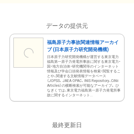
データの提供元
福島原子力事故関連情報アーカイ
ブ (日本原子力研究開発機構)
日本原子力研究開発機構が運営する東京電力
福島第一原子力発電所事故に関する東京電力・
国・地方自治体・研究機関等のインターネット
情報及び学会口頭発表情報を検索・閲覧するこ
とや、関連する文献情報データベース
（JOPSS、 JAEA OPAC、 INIS Repository、CiNii
Articles）の横断検索が可能なアーカイブ。 ひ
なぎくでは、東京電力福島第一原子力発電所事
故に関するインターネット...
最終更新日