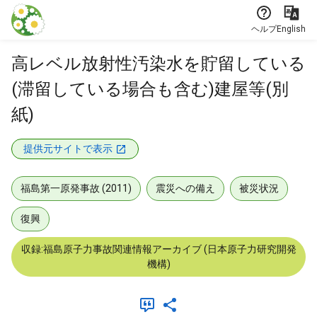
本文に飛ぶ
ヘルプ
English
高レベル放射性汚染水を貯留している
(滞留している場合も含む)建屋等(別
紙)
提供元サイトで表示
福島第一原発事故 (2011)
震災への備え
被災状況
復興
収録:福島原子力事故関連情報アーカイブ (日本原子力研究開発
機構)