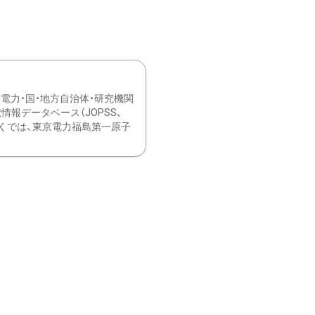
力・国・地方自治体・研究機関
報データベース（JOPSS、
ブ。 ひなぎくでは、東京電力福島第一原子