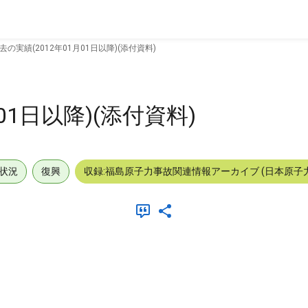
去の実績(2012年01月01日以降)(添付資料)
01日以降)(添付資料)
状況
復興
収録:福島原子力事故関連情報アーカイブ (日本原子