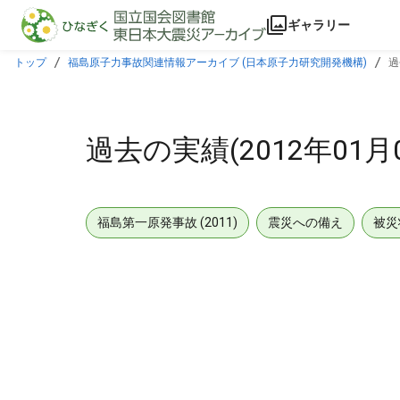
本文に飛ぶ
ギャラリー
トップ
福島原子力事故関連情報アーカイブ (日本原子力研究開発機構)
過
過去の実績(2012年01月
福島第一原発事故 (2011)
震災への備え
被災
メタデータ