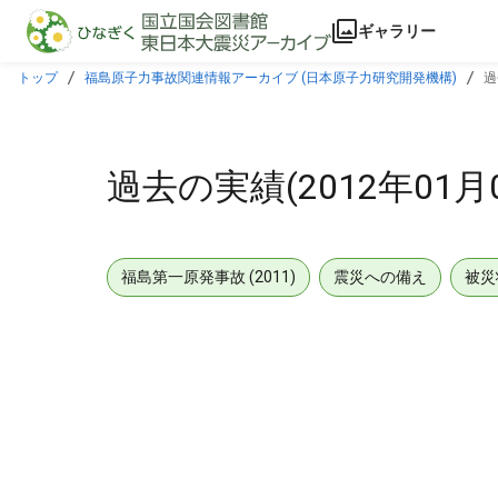
本文に飛ぶ
ギャラリー
トップ
福島原子力事故関連情報アーカイブ (日本原子力研究開発機構)
過
過去の実績(2012年01月
福島第一原発事故 (2011)
震災への備え
被災
メタデータ