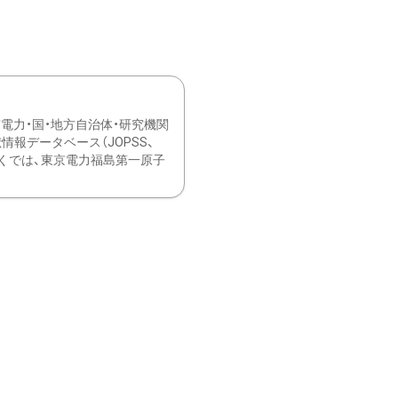
力・国・地方自治体・研究機関
報データベース（JOPSS、
ブ。 ひなぎくでは、東京電力福島第一原子