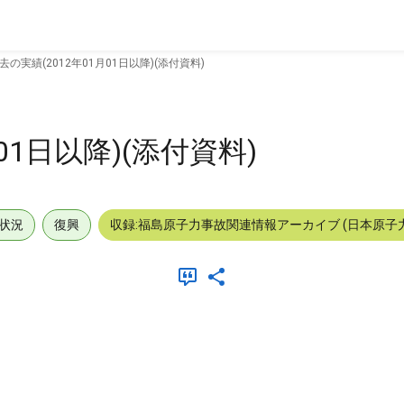
去の実績(2012年01月01日以降)(添付資料)
01日以降)(添付資料)
状況
復興
収録:福島原子力事故関連情報アーカイブ (日本原子