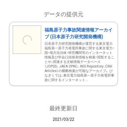
データの提供元
福島原子力事故関連情報アーカイ
ブ (日本原子力研究開発機構)
日本原子力研究開発機構が運営する東京電力
福島第一原子力発電所事故に関する東京電力・
国・地方自治体・研究機関等のインターネット
情報及び学会口頭発表情報を検索・閲覧するこ
とや、関連する文献情報データベース
（JOPSS、 JAEA OPAC、 INIS Repository、CiNii
Articles）の横断検索が可能なアーカイブ。 ひ
なぎくでは、東京電力福島第一原子力発電所事
故に関するインターネット...
最終更新日
2021/03/22