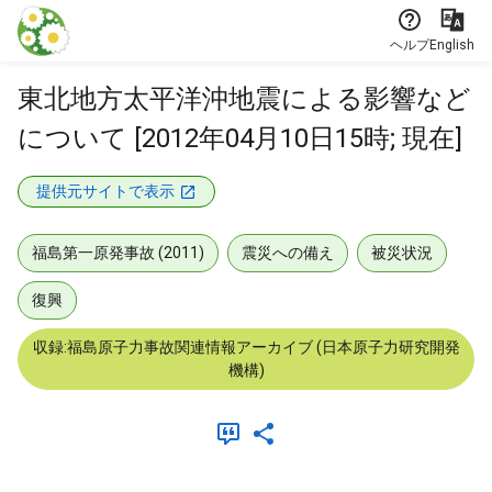
本文に飛ぶ
ヘルプ
English
東北地方太平洋沖地震による影響など
について [2012年04月10日15時; 現在]
提供元サイトで表示
福島第一原発事故 (2011)
震災への備え
被災状況
復興
収録:福島原子力事故関連情報アーカイブ (日本原子力研究開発
機構)