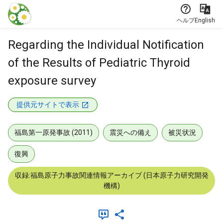
本文に飛ぶ
ヘルプ
English
Regarding the Individual Notification
of the Results of Pediatric Thyroid
exposure survey
提供元サイトで表示
福島第一原発事故 (2011)
震災への備え
被災状況
復興
収録:福島原子力事故関連情報アーカイブ (日本原子力研究開発
機構)