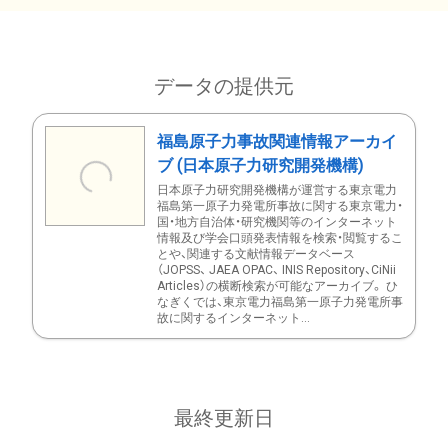
データの提供元
福島原子力事故関連情報アーカイ
ブ (日本原子力研究開発機構)
日本原子力研究開発機構が運営する東京電力
福島第一原子力発電所事故に関する東京電力・
国・地方自治体・研究機関等のインターネット
情報及び学会口頭発表情報を検索・閲覧するこ
とや、関連する文献情報データベース
（JOPSS、 JAEA OPAC、 INIS Repository、CiNii
Articles）の横断検索が可能なアーカイブ。 ひ
なぎくでは、東京電力福島第一原子力発電所事
故に関するインターネット...
最終更新日