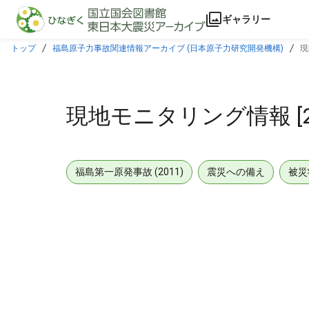
本文に飛ぶ
ギャラリー
トップ
福島原子力事故関連情報アーカイブ (日本原子力研究開発機構)
現
現地モニタリング情報 [201
福島第一原発事故 (2011)
震災への備え
被災
メタデータ