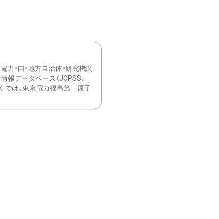
力・国・地方自治体・研究機関
報データベース（JOPSS、
ブ。 ひなぎくでは、東京電力福島第一原子