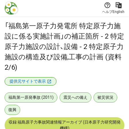
本文に飛ぶ
ヘルプ
English
「福島第一原子力発電所 特定原子力施
設に係る実施計画」の補正箇所 - 2 特定
原子力施設の設計、設備 - 2 特定原子力
施設の構造及び設備,工事の計画 (資料
2/6)
提供元サイトで表示
福島第一原発事故 (2011)
震災への備え
被災状況
復興
収録:福島原子力事故関連情報アーカイブ (日本原子力研究開発
機構)