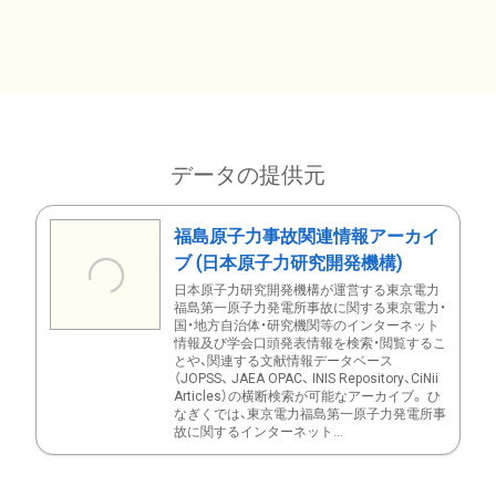
データの提供元
福島原子力事故関連情報アーカイ
ブ (日本原子力研究開発機構)
日本原子力研究開発機構が運営する東京電力
福島第一原子力発電所事故に関する東京電力・
国・地方自治体・研究機関等のインターネット
情報及び学会口頭発表情報を検索・閲覧するこ
とや、関連する文献情報データベース
（JOPSS、 JAEA OPAC、 INIS Repository、CiNii
Articles）の横断検索が可能なアーカイブ。 ひ
なぎくでは、東京電力福島第一原子力発電所事
故に関するインターネット...