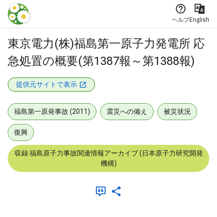
本文に飛ぶ
ヘルプ
English
東京電力(株)福島第一原子力発電所 応
急処置の概要(第1387報～第1388報)
提供元サイトで表示
福島第一原発事故 (2011)
震災への備え
被災状況
復興
収録:福島原子力事故関連情報アーカイブ (日本原子力研究開発
機構)