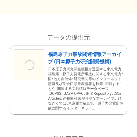
データの提供元
福島原子力事故関連情報アーカイ
ブ (日本原子力研究開発機構)
日本原子力研究開発機構が運営する東京電力
福島第一原子力発電所事故に関する東京電力・
国・地方自治体・研究機関等のインターネット
情報及び学会口頭発表情報を検索・閲覧するこ
とや、関連する文献情報データベース
（JOPSS、 JAEA OPAC、 INIS Repository、CiNii
Articles）の横断検索が可能なアーカイブ。 ひ
なぎくでは、東京電力福島第一原子力発電所事
故に関するインターネット...