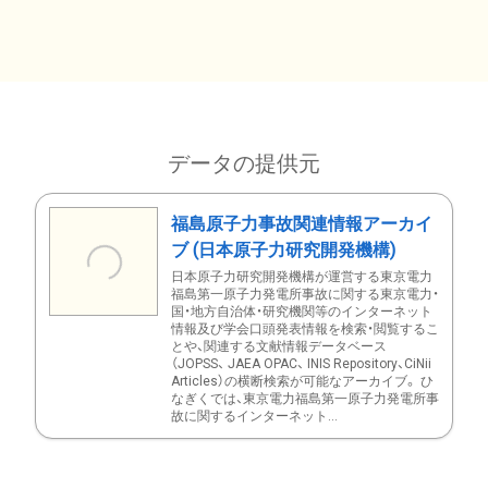
データの提供元
福島原子力事故関連情報アーカイ
ブ (日本原子力研究開発機構)
日本原子力研究開発機構が運営する東京電力
福島第一原子力発電所事故に関する東京電力・
国・地方自治体・研究機関等のインターネット
情報及び学会口頭発表情報を検索・閲覧するこ
とや、関連する文献情報データベース
（JOPSS、 JAEA OPAC、 INIS Repository、CiNii
Articles）の横断検索が可能なアーカイブ。 ひ
なぎくでは、東京電力福島第一原子力発電所事
故に関するインターネット...