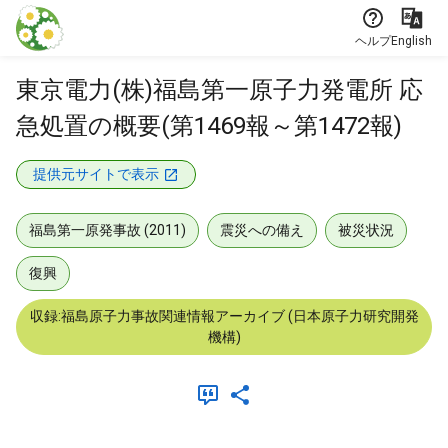
本文に飛ぶ
ヘルプ
English
東京電力(株)福島第一原子力発電所 応
急処置の概要(第1469報～第1472報)
提供元サイトで表示
福島第一原発事故 (2011)
震災への備え
被災状況
復興
収録:福島原子力事故関連情報アーカイブ (日本原子力研究開発
機構)