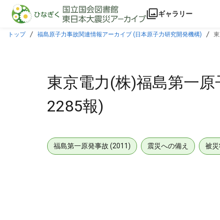
本文に飛ぶ
ギャラリー
トップ
福島原子力事故関連情報アーカイブ (日本原子力研究開発機構)
東
東京電力(株)福島第一原
2285報)
福島第一原発事故 (2011)
震災への備え
被災