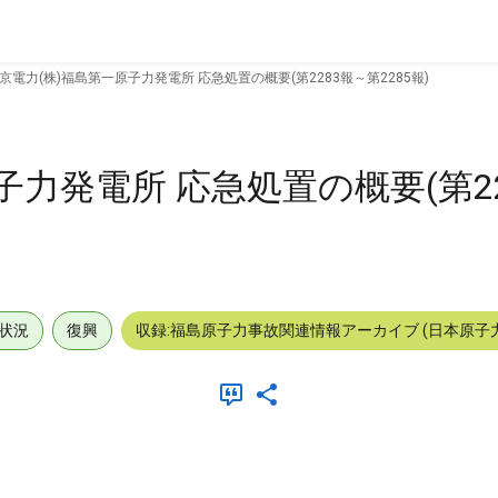
京電力(株)福島第一原子力発電所 応急処置の概要(第2283報～第2285報)
子力発電所 応急処置の概要(第2
状況
復興
収録:福島原子力事故関連情報アーカイブ (日本原子