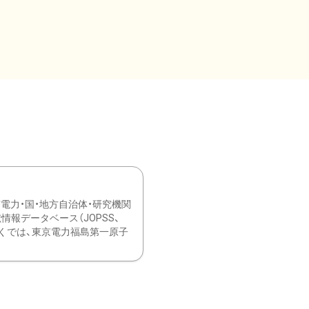
力・国・地方自治体・研究機関
報データベース（JOPSS、
ブ。 ひなぎくでは、東京電力福島第一原子